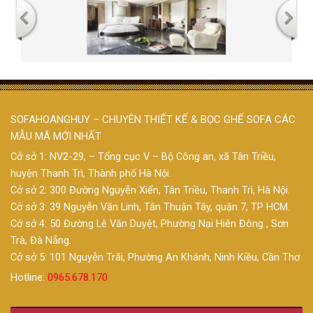
SOFAHOANGHUY – CHUYÊN THIẾT KẾ & BỌC GHẾ SOFA CÁC
MẪU MÃ MỚI NHẤT
Cở sở 1: NV2-29, – Tổng cục V – Bộ Công an, xã Tân Triều,
huyện Thanh Trì, Thành phố Hà Nội.
Cở sở 2: 300 Đường Nguyễn Xiển, Tân Triều, Thanh Trì, Hà Nội.
Cở sở 3: 39 Nguyễn Văn Linh, Tân Thuận Tây, quận 7, TP HCM.
Cở sở 4: 50 Đường Lê Văn Duyệt, Phường Nại Hiên Đông , Sơn
Trà, Đà Nẵng.
Cở sở 5: 101 Nguyễn Trãi, Phường An Khánh, Ninh Kiều, Cần Thơ
Hotline:
0965.678.170