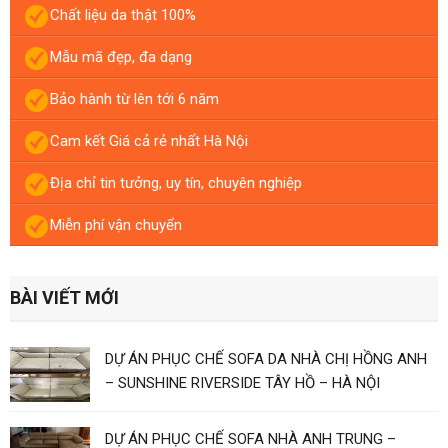
Chất liệu da thật 100%
Mẫu mã đẹp, đa dạng
Bảo hành từ lên tới 6 năm
Cam kết Giá cả rẻ nhất Hà Nội
Địa chỉ tin tưởng, uy tín, chuyên nghiệp
Miễn phí vận chuyển
BÀI VIẾT MỚI
DỰ ÁN PHỤC CHẾ SOFA DA NHÀ CHỊ HỒNG ANH
– SUNSHINE RIVERSIDE TÂY HỒ – HÀ NỘI
DỰ ÁN PHỤC CHẾ SOFA NHÀ ANH TRUNG –