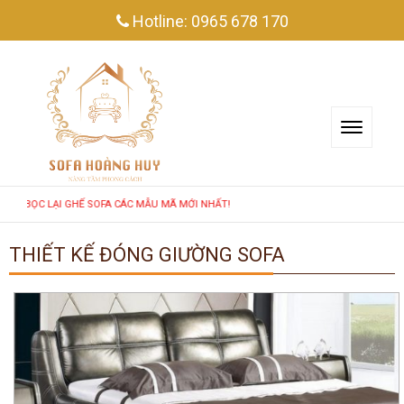
Hotline:
0965 678 170
& BỌC LẠI GHẾ SOFA CÁC MẪU MÃ MỚI NHẤT!
THIẾT KẾ ĐÓNG GIƯỜNG SOFA