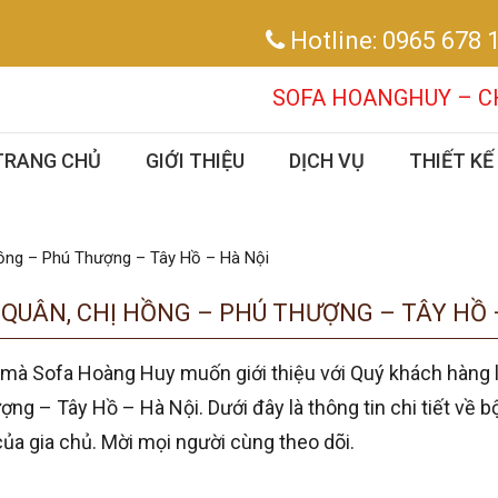
Hotline:
0965 678 
SOFA HOANGHUY – CHUYÊN THIẾT
TRANG CHỦ
GIỚI THIỆU
DỊCH VỤ
THIẾT KẾ
Hồng – Phú Thượng – Tây Hồ – Hà Nội
QUÂN, CHỊ HỒNG – PHÚ THƯỢNG – TÂY HỒ 
 mà Sofa Hoàng Huy muốn giới thiệu với Quý khách hàng 
ng – Tây Hồ – Hà Nội. Dưới đây là thông tin chi tiết về b
a gia chủ. Mời mọi người cùng theo dõi.