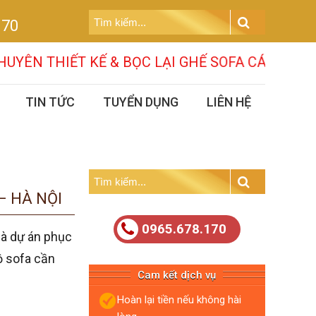
Tìm
170
kiếm:
Search
 KẾ & BỌC LẠI GHẾ SOFA CÁC MẪU MÃ MỚI NH
TIN TỨC
TUYỂN DỤNG
LIÊN HỆ
Tìm
kiếm:
– HÀ NỘI
Search
0965.678.170
là dự án phục
ộ sofa cần
Cam kết dịch vụ
Hoàn lại tiền nếu không hài