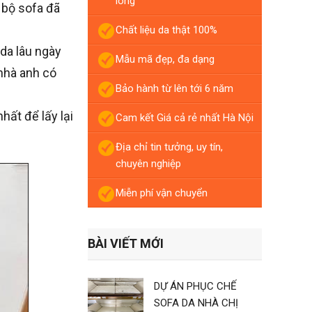
lòng
i bộ sofa đã
Chất liệu da thật 100%
 da lâu ngày
Mẫu mã đẹp, đa dạng
nhà anh có
Bảo hành từ lên tới 6 năm
hất để lấy lại
Cam kết Giá cả rẻ nhất Hà Nội
Địa chỉ tin tưởng, uy tín,
chuyên nghiệp
Miễn phí vận chuyển
BÀI VIẾT MỚI
DỰ ÁN PHỤC CHẾ
SOFA DA NHÀ CHỊ