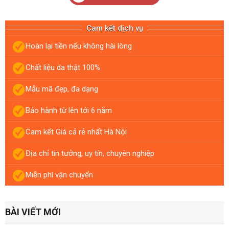
Cam kết dịch vụ
Hoàn lại tiền nếu không hài lòng
Chất liệu da thật 100%
Mẫu mã đẹp, đa dạng
Bảo hành từ lên tới 6 năm
Cam kết Giá cả rẻ nhất Hà Nội
Địa chỉ tin tưởng, uy tín, chuyên nghiệp
Miễn phí vận chuyển
BÀI VIẾT MỚI