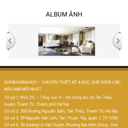
ALBUM ẢNH
SOFAHOANGHUY – CHUYÊN THIẾT KẾ & BỌC GHẾ SOFA CÁC
MẪU MÃ MỚI NHẤT
Cở sở 1: NV2-29, – Tổng cục V – Bộ Công an, xã Tân Triều,
huyện Thanh Trì, Thành phố Hà Nội.
Cở sở 2: 300 Đường Nguyễn Xiển, Tân Triều, Thanh Trì, Hà Nội.
Cở sở 3: 39 Nguyễn Văn Linh, Tân Thuận Tây, quận 7, TP HCM.
Cở sở 4: 50 Đường Lê Văn Duyệt, Phường Nại Hiên Đông , Sơn