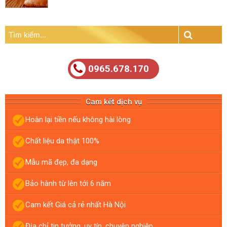
Tìm
kiếm:
Search
0965.678.170
Cam kết dịch vụ
Hoàn lại tiền nếu không hài lòng
Chất liệu da thật 100%
Mẫu mã đẹp, đa dạng
Bảo hành từ lên tới 6 năm
Cam kết Giá cả rẻ nhất Hà Nội
Địa chỉ tin tưởng, uy tín, chuyên nghiệp