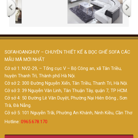
SOFAHOANGHUY – CHUYÊN THIẾT KẾ & BỌC GHẾ SOFA CÁC
MẪU MÃ MỚI NHẤT
Cở sở 1: NV2-29, – Tổng cục V – Bộ Công an, xã Tân Triều,
huyện Thanh Trì, Thành phố Hà Nội.
Cở sở 2: 300 Đường Nguyễn Xiển, Tân Triều, Thanh Trì, Hà Nội.
Cở sở 3: 39 Nguyễn Văn Linh, Tân Thuận Tây, quận 7, TP HCM.
Cở sở 4: 50 Đường Lê Văn Duyệt, Phường Nại Hiên Đông , Sơn
Trà, Đà Nẵng.
Cở sở 5: 101 Nguyễn Trãi, Phường An Khánh, Ninh Kiều, Cần Thơ
Hotline:
0965.678.170