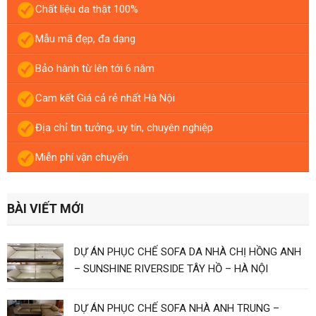
Chất liệu da thật 100%
Mẫu mã đẹp, đa dạng
Bảo hành từ lên tới 6 năm
Cam kết Giá cả rẻ nhất Hà Nội
Địa chỉ tin tưởng, uy tín, chuyên nghiệp
Miễn phí vận chuyển
BÀI VIẾT MỚI
DỰ ÁN PHỤC CHẾ SOFA DA NHÀ CHỊ HỒNG ANH
– SUNSHINE RIVERSIDE TÂY HỒ – HÀ NỘI
DỰ ÁN PHỤC CHẾ SOFA NHÀ ANH TRUNG –