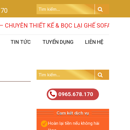
Tìm
170
kiếm:
Search
UYÊN THIẾT KẾ & BỌC LẠI GHẾ SOFA CÁC MẪU 
TIN TỨC
TUYỂN DỤNG
LIÊN HỆ
Tìm
kiếm:
Search
0965.678.170
Cam kết dịch vụ
Hoàn lại tiền nếu không hài