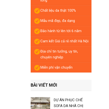
lòng
Chất liệu da thật 100%
Mẫu mã đẹp, đa dạng
Bảo hành từ lên tới 6 năm
Cam kết Giá cả rẻ nhất Hà Nội
Địa chỉ tin tưởng, uy tín,
chuyên nghiệp
Miễn phí vận chuyển
BÀI VIẾT MỚI
DỰ ÁN PHỤC CHẾ
SOFA DA NHÀ CHỊ