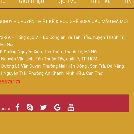
HỦ
GIỚI THIỆU
DỊCH VỤ
THIẾT KẾ
TIN
GHUY – CHUYÊN THIẾT KẾ & BỌC GHẾ SOFA CÁC MẪU MÃ MỚI
V2-29, – Tổng cục V – Bộ Công an, xã Tân Triều, huyện Thanh Trì,
Hà Nội.
00 Đường Nguyễn Xiển, Tân Triều, Thanh Trì, Hà Nội.
9 Nguyễn Văn Linh, Tân Thuận Tây, quận 7, TP HCM.
0 Đường Lê Văn Duyệt, Phường Nại Hiên Đông , Sơn Trà, Đà Nẵng.
01 Nguyễn Trãi, Phường An Khánh, Ninh Kiều, Cần Thơ
65.678.170
ebsite: