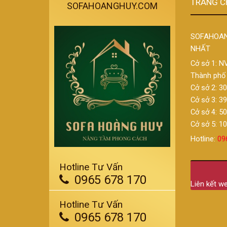
TRANG C
SOFAHOANGHUY.COM
SOFAHOAN
NHẤT
Cở sở 1: N
Thành phố 
Cở sở 2: 3
Cở sở 3: 3
Cở sở 4: 5
Cở sở 5: 1
Hotline:
09
Hotline Tư Vấn
0965 678 170
Liên kết w
Hotline Tư Vấn
0965 678 170