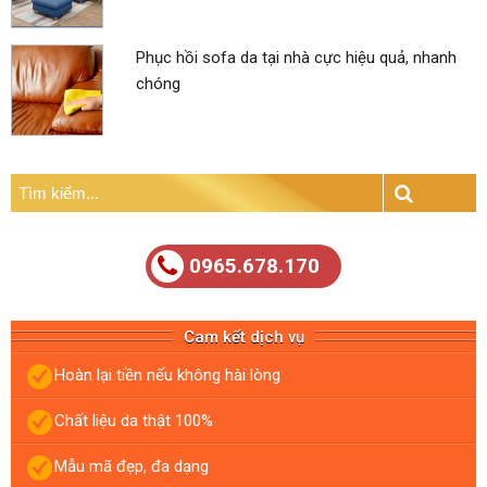
Phục hồi sofa da tại nhà cực hiệu quả, nhanh
chóng
Tìm
kiếm:
Search
0965.678.170
Cam kết dịch vụ
Hoàn lại tiền nếu không hài lòng
Chất liệu da thật 100%
Mẫu mã đẹp, đa dạng