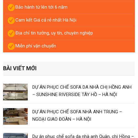
Bảo hành từ lên tới 6 năm
Cam kết Giá cả rẻ nhất Hà Nội
Địa chỉ tin tưởng, uy tín, chuyên nghiệp
Miễn phí vận chuyển
BÀI VIẾT MỚI
DỰ ÁN PHỤC CHẾ SOFA DA NHÀ CHỊ HỒNG ANH
– SUNSHINE RIVERSIDE TÂY HỒ – HÀ NỘI
DỰ ÁN PHỤC CHẾ SOFA NHÀ ANH TRUNG –
NGOẠI GIAO ĐOÀN – HÀ NỘI
Dự án phục chế sofa da nhà anh Quân, chị Hồng –