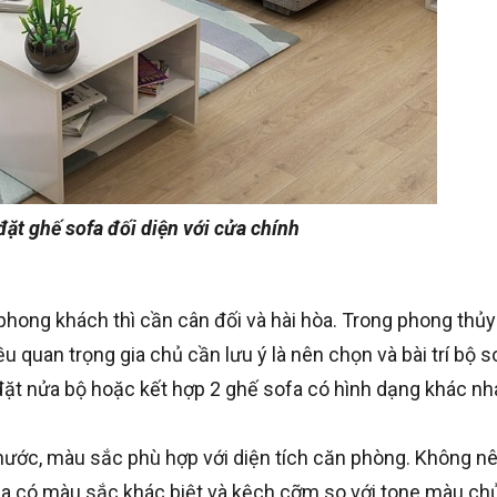
ặt ghế sofa đối diện với cửa chính
ong khách thì cần cân đối và hài hòa. Trong phong thủy 
u quan trọng gia chủ cần lưu ý là nên chọn và bài trí bộ 
đặt nửa bộ hoặc kết hợp 2 ghế sofa có hình dạng khác nh
hước, màu sắc phù hợp với diện tích căn phòng. Không n
fa có màu sắc khác biệt và kệch cỡm so với tone màu ch