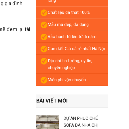
lòng
g gia đình
Chất liệu da thật 100%
Mẫu mã đẹp, đa dạng
ẽ đem lại tài
Bảo hành từ lên tới 6 năm
Cam kết Giá cả rẻ nhất Hà Nội
Địa chỉ tin tưởng, uy tín,
chuyên nghiệp
Miễn phí vận chuyển
BÀI VIẾT MỚI
DỰ ÁN PHỤC CHẾ
SOFA DA NHÀ CHỊ