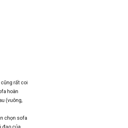
cũng rất coi
sofa hoàn
au (vuông,
ên chọn sofa
ủ đạo của