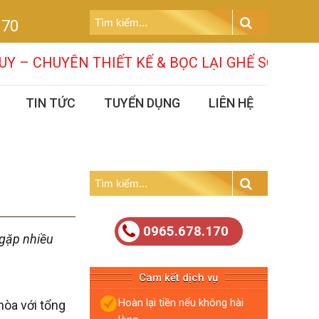
Tìm
170
kiếm:
Search
N THIẾT KẾ & BỌC LẠI GHẾ SOFA CÁC MẪU MÃ
TIN TỨC
TUYỂN DỤNG
LIÊN HỆ
Tìm
kiếm:
Search
0965.678.170
 gặp nhiều
Cam kết dịch vụ
Hoàn lại tiền nếu không hài
hòa với tổng