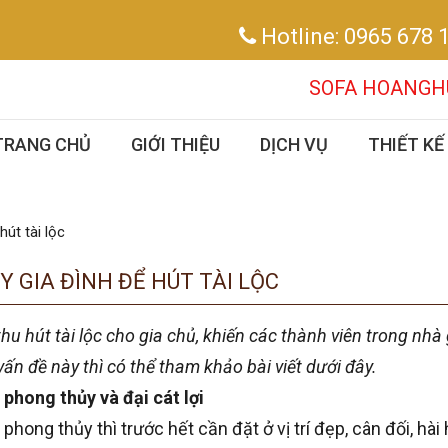
Hotline:
0965 678 
SOFA HOANGHUY – CHUYÊ
TRANG CHỦ
GIỚI THIỆU
DỊCH VỤ
THIẾT KẾ
út tài lộc
 GIA ĐÌNH ĐỂ HÚT TÀI LỘC
hu hút tài lộc cho gia chủ, khiến các thành viên trong nhà
n đề này thì có thể tham khảo bài viết dưới đây.
phong thủy và đại cát lợi
hong thủy thì trước hết cần đặt ở vị trí đẹp, cân đối, hài 