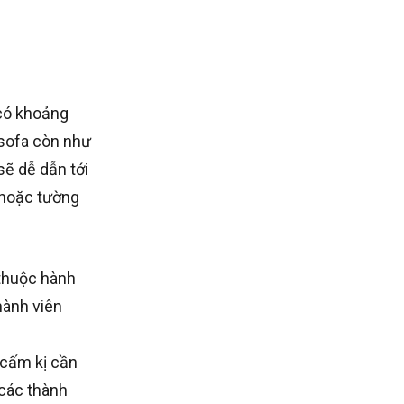
 có khoảng
 sofa còn như
sẽ dễ dẫn tới
 hoặc tường
 thuộc hành
hành viên
 cấm kị cần
 các thành