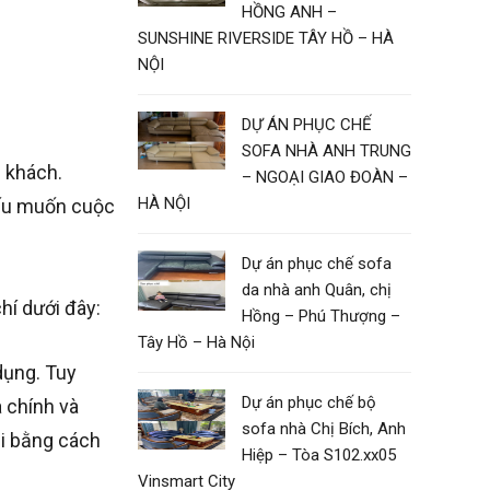
HỒNG ANH –
SUNSHINE RIVERSIDE TÂY HỒ – HÀ
NỘI
DỰ ÁN PHỤC CHẾ
SOFA NHÀ ANH TRUNG
 khách.
– NGOẠI GIAO ĐOÀN –
HÀ NỘI
nếu muốn cuộc
Dự án phục chế sofa
da nhà anh Quân, chị
hí dưới đây:
Hồng – Phú Thượng –
Tây Hồ – Hà Nội
dụng. Tuy
Dự án phục chế bộ
a chính và
sofa nhà Chị Bích, Anh
ải bằng cách
Hiệp – Tòa S102.xx05
Vinsmart City