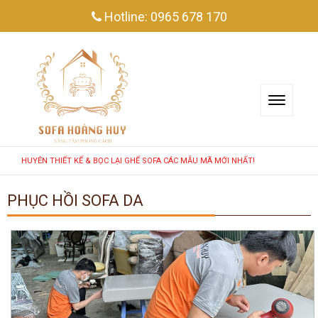
Hotline:
0965 678 170
IẾT KẾ & BỌC LẠI GHẾ SOFA CÁC MẪU MÃ MỚI NHẤT!
PHỤC HỒI SOFA DA