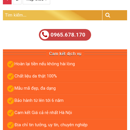
Tìm
kiếm:
Search
0965.678.170
Cam kết dịch vụ
Hoàn lại tiền nếu không hài lòng
Chất liệu da thật 100%
Mẫu mã đẹp, đa dạng
Bảo hành từ lên tới 6 năm
Cam kết Giá cả rẻ nhất Hà Nội
Địa chỉ tin tưởng, uy tín, chuyên nghiệp