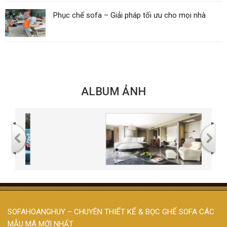
Phục chế sofa – Giải pháp tối ưu cho mọi nhà
ALBUM ẢNH
SOFAHOANGHUY – CHUYÊN THIẾT KẾ & BỌC GHẾ SOFA CÁC
MẪU MÃ MỚI NHẤT