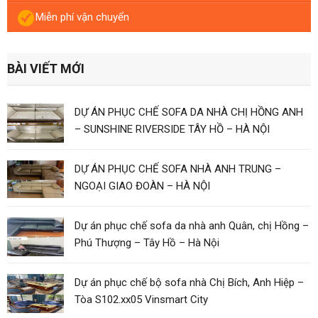
Miễn phí vận chuyển
BÀI VIẾT MỚI
DỰ ÁN PHỤC CHẾ SOFA DA NHÀ CHỊ HỒNG ANH
– SUNSHINE RIVERSIDE TÂY HỒ – HÀ NỘI
DỰ ÁN PHỤC CHẾ SOFA NHÀ ANH TRUNG –
NGOẠI GIAO ĐOÀN – HÀ NỘI
Dự án phục chế sofa da nhà anh Quân, chị Hồng –
Phú Thượng – Tây Hồ – Hà Nội
Dự án phục chế bộ sofa nhà Chị Bích, Anh Hiệp –
Tòa S102.xx05 Vinsmart City